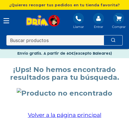
¿Quieres recoger tus pedidos en tu tienda favorita?
Llamar
Entrar
Nuevo catálogo Aire Libre
Envío gratis. A partir de 60€(excepto Baleares)
Paga en 3 plazos sin intereses
¡Ups! No hemos encontrado
Nuevo catálogo Aire Libre
resultados para tu búsqueda.
Paga en 3 plazos sin intereses
Volver a la página principal