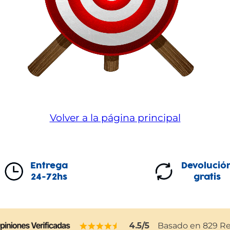
Volver a la página principal
Entrega
Devolució
24-72hs
gratis
4.5
/5
Basado en
829
Re