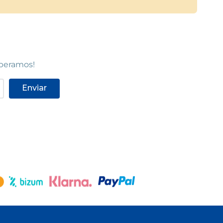
speramos!
Enviar