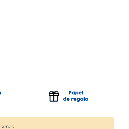
n
Papel
de regalo
señas