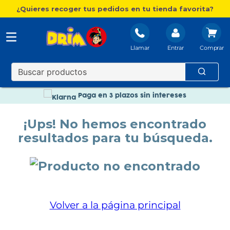
¿Quieres recoger tus pedidos en tu tienda favorita?
Llamar
Entrar
Nuevo catálogo Aire Libre
Envío gratis. A partir de 60€(excepto Baleares)
Paga en 3 plazos sin intereses
Nuevo catálogo Aire Libre
¡Ups! No hemos encontrado
Paga en 3 plazos sin intereses
resultados para tu búsqueda.
Volver a la página principal