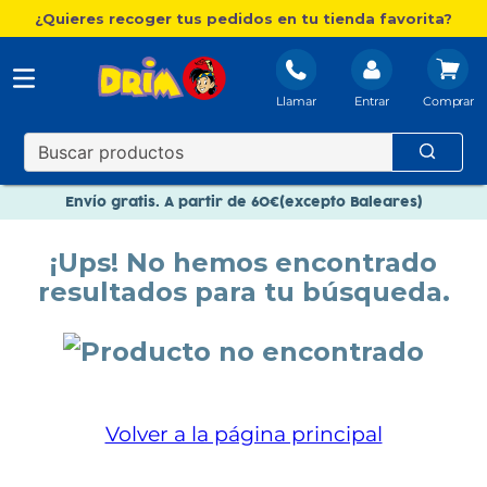
¿Quieres recoger tus pedidos en tu tienda favorita?
Llamar
Entrar
Nuevo catálogo Aire Libre
Envío gratis. A partir de 60€(excepto Baleares)
Paga en 3 plazos sin intereses
¡Ups! No hemos encontrado
Nuevo catálogo Aire Libre
resultados para tu búsqueda.
Paga en 3 plazos sin intereses
Volver a la página principal