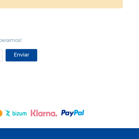
speramos!
Enviar