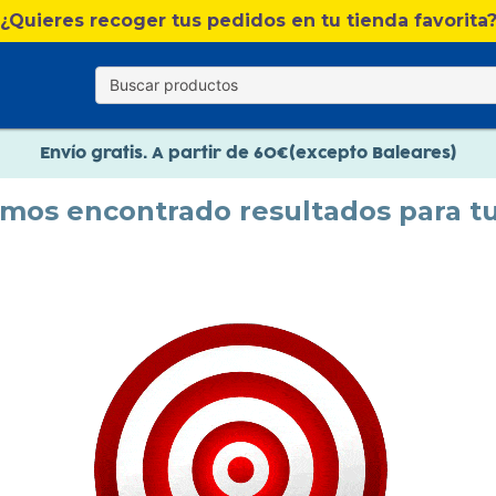
¿Quieres recoger tus pedidos en tu tienda favorita
Nuevo catálogo Verano
Envío gratis. A partir de 60€(excepto Baleares)
Paga en 3 plazos sin intereses
emos encontrado resultados para t
Nuevo catálogo Verano
Paga en 3 plazos sin intereses