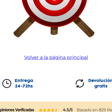
Volver a la página principal
Entrega
Devolució
24-72hs
gratis
4.5
/5
Basado en
829
Re