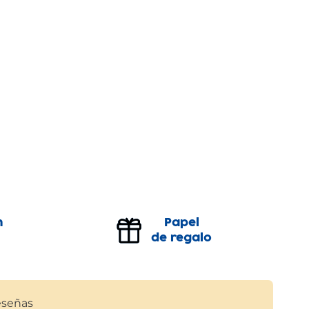
n
Papel
de regalo
señas