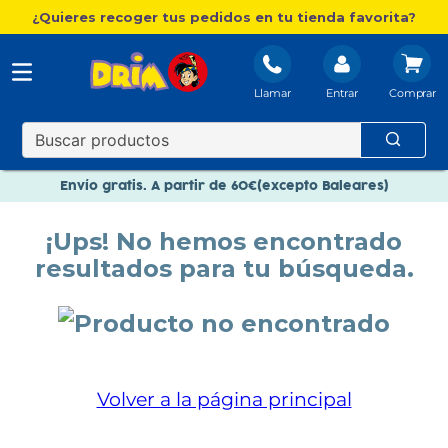
¿Quieres recoger tus pedidos en tu tienda favorita?
Llamar
Entrar
Nuevo catálogo Aire Libre
Envío gratis. A partir de 60€(excepto Baleares)
Paga en 3 plazos sin intereses
¡Ups! No hemos encontrado
Nuevo catálogo Aire Libre
resultados para tu búsqueda.
Paga en 3 plazos sin intereses
Volver a la página principal