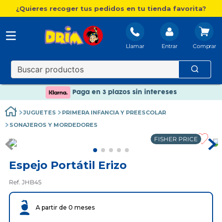
¿Quieres recoger tus pedidos en tu tienda favorita?
Llamar
Entrar
Nuevo catálogo Aire Libre
Envío gratis. A partir de 60€(excepto Baleares)
Paga en 3 plazos sin intereses
Nuevo catálogo Aire Libre
JUGUETES
PRIMERA INFANCIA Y PREESCOLAR
Paga en 3 plazos sin intereses
SONAJEROS Y MORDEDORES
FISHER PRICE
Espejo Portátil Erizo
Ref. JHB45
A partir de 0 meses