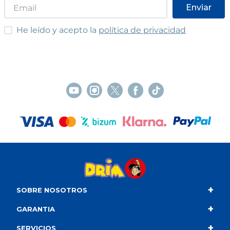
Enviar
He leído y acepto las condiciones
He leído y acepto la
política de privacidad
+
SOBRE NOSOTROS
+
Contacto
GARANTIA
+
Quiénes somos
Condiciones de compra
SERVICIOS