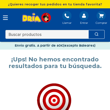
¿Quieres recoger tus pedidos en tu tienda favorita?
Llamar
Entrar
Nuevo catálogo Aire Libre
Envío gratis. A partir de 60€(excepto Baleares)
Paga en 3 plazos sin intereses
¡Ups! No hemos encontrado
Nuevo catálogo Aire Libre
resultados para tu búsqueda.
Paga en 3 plazos sin intereses