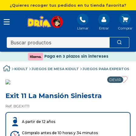
¿Quieres recoger tus pedidos en tu tienda favorita?
Llamar
Entrar
Nuevo catálogo Aire Libre
Envío gratis. A partir de 60€(excepto Baleares)
Paga en 3 plazos sin intereses
Nuevo catálogo Aire Libre
KIDULT
JUEGOS DE MESA KIDULT
JUEGOS PARA EXPERTOS
Paga en 3 plazos sin intereses
DEVIR
Exit 11 La Mansión Siniestra
Ref. BGEXIT11
A partir de 12 años
Cómpralo antes de 10 horas y 34 minutos