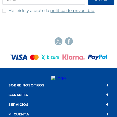
He leído y acepto las condiciones
He leído y acepto la
política de privacidad
+
SOBRE NOSOTROS
+
Contacto
GARANTIA
+
Quiénes somos
Condiciones de compra
SERVICIOS
+
Catálogo
Política de privacidad
Envío
MI CUENTA