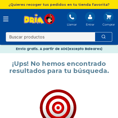
¿Quieres recoger tus pedidos en tu tienda favorita?
Llamar
Entrar
Nuevo catálogo Aire Libre
Envío gratis. A partir de 60€(excepto Baleares)
Paga en 3 plazos sin intereses
¡Ups! No hemos encontrado
Nuevo catálogo Aire Libre
resultados para tu búsqueda.
Paga en 3 plazos sin intereses