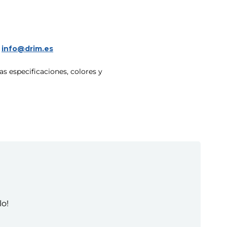
a
info@drim.es
s especificaciones, colores y
lo!