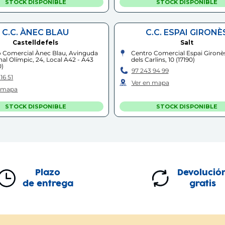
STOCK DISPONIBLE
STOCK DISPONIBLE
C.C. ÀNEC BLAU
C.C. ESPAI GIRONÈ
Castelldefels
Salt
 Comercial Ànec Blau, Avinguda
Centro Comercial Espai Gironè
nal Olímpic, 24, Local A42 - A43
dels Carlins, 10
(
17190
)
0
)
97 243 94 99
16 51
Ver en mapa
n mapa
STOCK DISPONIBLE
STOCK DISPONIBLE
C.C. LA FIRA
LA ROCA
Reus
La Roca del Vallès
 Comercial La Fira, Avinguda de
Polígono Industrial Can Massag
rdi, 6
(
43201
)
(
08430
)
Plazo
Devolució
 01 50
93 842 33 96
de entrega
gratis
n mapa
Ver en mapa
STOCK DISPONIBLE
STOCK DISPONIBLE