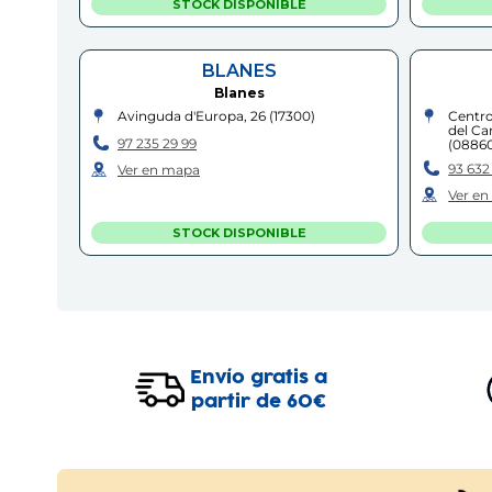
STOCK DISPONIBLE
BLANES
Blanes
Avinguda d'Europa, 26
(
17300
)
Centro
del Ca
97 235 29 99
(
0886
93 632 
Ver en mapa
Ver e
STOCK DISPONIBLE
C.C. WESTFIELD GLÒRIES
Barcelona
Centro Comercial Westfield Glòries,
Centro
Avinguda Diagonal, 208
(
08018
)
Sant Jo
Envío gratis a
93 486 08 40
97 759
partir de 60€
Ver en mapa
Ver e
STOCK DISPONIBLE