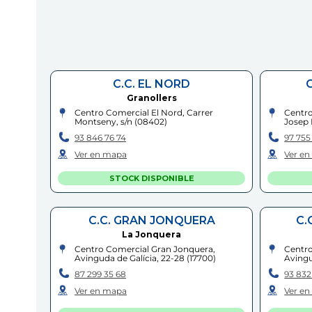
C.C. EL NORD
Granollers
Centro Comercial El Nord, Carrer
Centro
Montseny, s/n
(
08402
)
Josep 
93 846 76 74
97 755
Ver en mapa
Ver e
STOCK DISPONIBLE
C.C. GRAN JONQUERA
C.
La Jonquera
Centro Comercial Gran Jonquera,
Centro
Avinguda de Galícia, 22-28
(
17700
)
Avingu
87 299 35 68
93 832
Ver en mapa
Ver e