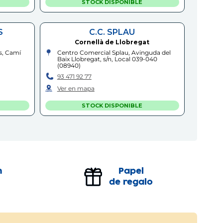
STOCK DISPONIBLE
S
C.C. SPLAU
Cornellà de Llobregat
s, Camí
Centro Comercial Splau, Avinguda del
Baix Llobregat, s/n, Local 039-040
(
08940
)
93 471 92 77
Ver en mapa
STOCK DISPONIBLE
BARCELONA - FABRA I PUIG
Barcelona
uer, s/n
Passeig de Fabra i Puig, 166
(
08016
)
93 689 48 23
n
Papel
Ver en mapa
de regalo
STOCK DISPONIBLE