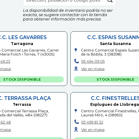
La disponibilidad de inventario podría no ser
exacta, se sugiere contactar con la tienda
para obtener información más precisa.
C.C. LES GAVARRES
C.C. ESPAIS SUSAN
Tarragona
Santa Susanna
 Comercial Les Gavarres, Carrer
Centro Comercial Espais Susan
Maria Folch i Torres, 7
(
43005
)
de la Bòbila, 3
(
08398
)
 49 23
93 494 09 05
n mapa
Ver en mapa
STOCK DISPONIBLE
STOCK DISPONIBLE
C. TERRASSA PLAÇA
C.C. FINESTRELLE
Terrassa
Esplugues de Llobrega
 Comercial Terrassa Plaça,
Centro Comercial Finestrelles, 
da del Vallès, 484
(
08227
)
Laureà Miró, 4
(
08950
)
 62 48
93 499 81 32
n mapa
Ver en mapa