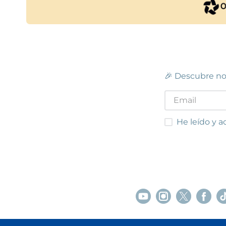
BARCELONA - VERDUM
Barcelona
Passeig de Verdum, 11
(
08042
)
Centro
de la V
93 359 09 38
93 589
Ver en mapa
Ver e
🎉 Descubre no
STOCK DISPONIBLE
MOLLET - GALLECS
IG
Mollet del Vallès
He leído y acep
He leído y a
Carrer de Francesc Ferrer i Guàrdia, 30-
Polígo
32
(
08100
)
Lecco,
93 579 47 28
93 805
Ver en mapa
Ver e
STOCK DISPONIBLE
C.C MÀGIC BADALONA
Badalona