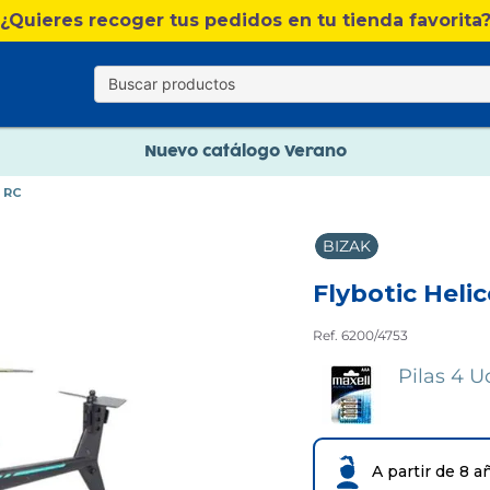
Nuevo catálogo Verano
¿Quieres recoger tus pedidos en tu tienda favorita
Envío gratis. A partir de 60€(excepto Baleares)
Paga en 3 plazos sin intereses
Nuevo catálogo Verano
 RC
Paga en 3 plazos sin intereses
BIZAK
Flybotic Heli
Ref. 6200/4753
Pilas 4 
A partir de 8 a