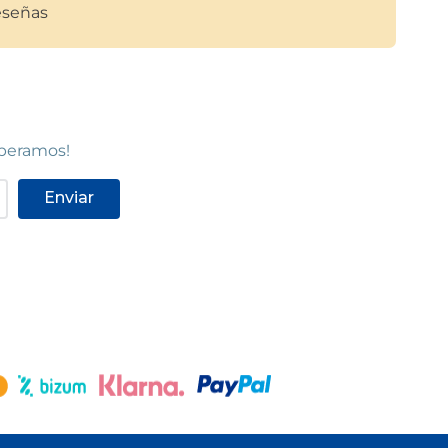
señas
CUBELLES
at
Cubelles
ua, 9-11
Carrer Roselló, 3, Local 13-14
(
08880
)
93 895 41 05
Ver en mapa
speramos!
STOCK DISPONIBLE
Enviar
T
SANT FRUITÓS
Sant Fruitós de Bages
Carrer
Carretera de Berga, 1411
(
08272
)
93 876 95 78
Ver en mapa
STOCK DISPONIBLE
MANRESA
at
Manresa