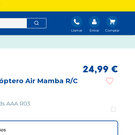
?
Llamar
Entrar
24
,
99
€
cóptero Air Mamba R/C
Uds AAA R03
ños