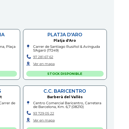
NA
PLATJA D'ARO
Platja d'Aro
na, Plaça
Carrer de Santiago Rusiñol & Avinguda
S'Agaró
(
17249
)
97 281 67 62
Ver en mapa
STOCK DISPONIBLE
S
C.C. BARICENTRO
t
Barberà del Vallès
Carrer de
Centro Comercial Baricentro, Carretera
de Barcelona, Km. 6,7
(
08210
)
93 729 05 22
Ver en mapa