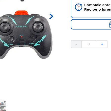
Cómpralo antes
Recíbelo
lune
－
＋