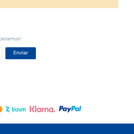
speramos!
Enviar