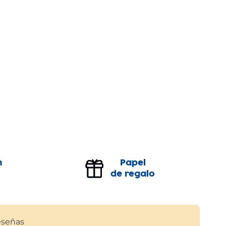
n
Papel
de regalo
señas