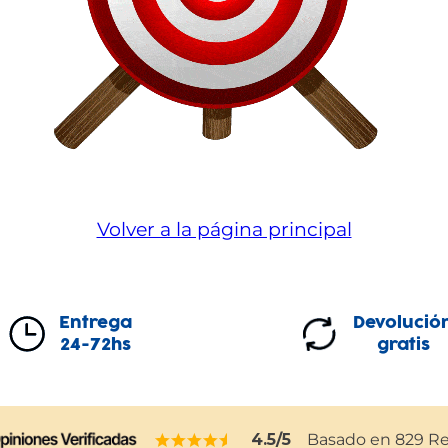
Volver a la página principal
Entrega
Devolució
24-72hs
gratis
4.5
/5
Basado en
829
Re