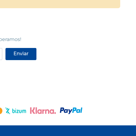
speramos!
Enviar