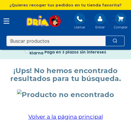
¿Quieres recoger tus pedidos en tu tienda favorita?
Llamar
Entrar
Nuevo catálogo Aire Libre
Envío gratis. A partir de 60€(excepto Baleares)
Paga en 3 plazos sin intereses
Nuevo catálogo Aire Libre
¡Ups! No hemos encontrado
Paga en 3 plazos sin intereses
resultados para tu búsqueda.
Volver a la página principal