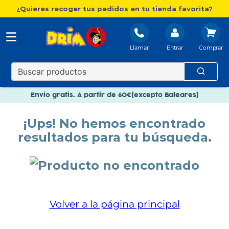
¿Quieres recoger tus pedidos en tu tienda favorita?
Llamar
Entrar
Nuevo catálogo Aire Libre
Envío gratis. A partir de 60€(excepto Baleares)
Paga en 3 plazos sin intereses
¡Ups! No hemos encontrado
Nuevo catálogo Aire Libre
resultados para tu búsqueda.
Paga en 3 plazos sin intereses
Volver a la página principal