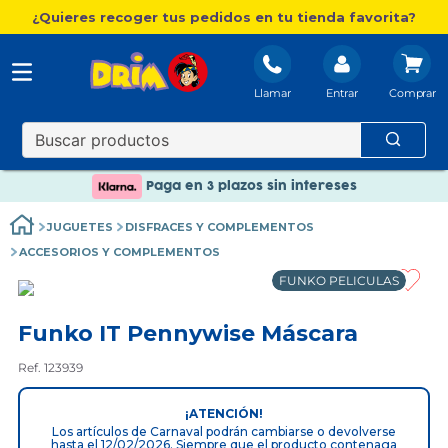
¿Quieres recoger tus pedidos en tu tienda favorita?
Llamar
Entrar
Nuevo catálogo Aire Libre
Envío gratis. A partir de 60€(excepto Baleares)
Paga en 3 plazos sin intereses
Nuevo catálogo Aire Libre
JUGUETES
DISFRACES Y COMPLEMENTOS
Paga en 3 plazos sin intereses
ACCESORIOS Y COMPLEMENTOS
FUNKO PELICULAS
Funko IT Pennywise Máscara
Ref. 123939
¡ATENCIÓN!
Los artículos de Carnaval podrán cambiarse o devolverse
hasta el 12/02/2026. Siempre que el producto contenaga