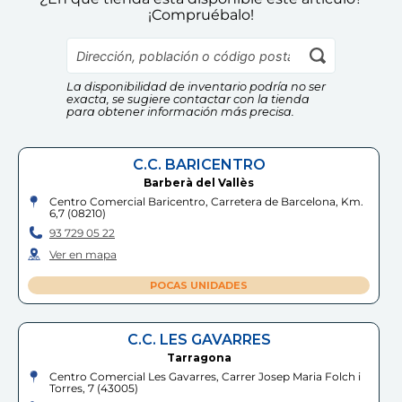
¡Compruébalo!
HASBRO
DRIM DISCOUNT
Información Adicional:
22
,
99
€
11
,
99
€
Instrucciones de uso y datos de contacto del fabricante
dentro del embalaje del producto. Si tienes dudas,
contáctanos a
info@drim.es
La disponibilidad de inventario podría no ser
exacta, se sugiere contactar con la tienda
para obtener información más precisa.
Cumple las normas europeas de
seguridad. Guarde esta información
para futuras consultas. Las
C.C. BARICENTRO
especificaciones, colores y contenidos
pueden variar respecto a los de la
Barberà del Vallès
ilustración.
Centro Comercial Baricentro, Carretera de Barcelona, Km.
Comprar
Comprar
6,7
(
08210
)
93 729 05 22
Ver en mapa
POCAS UNIDADES
C.C. LES GAVARRES
Tarragona
Centro Comercial Les Gavarres, Carrer Josep Maria Folch i
Torres, 7
(
43005
)