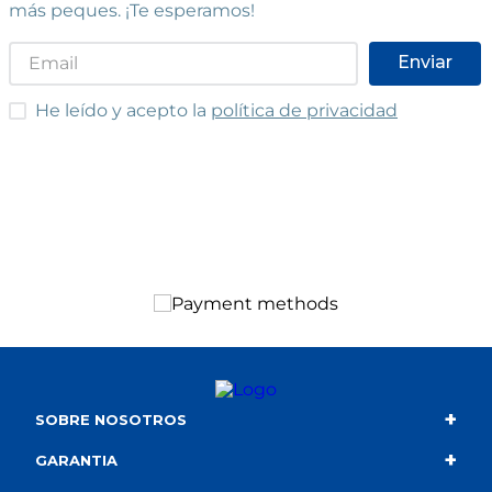
más peques. ¡Te esperamos!
Enviar
He leído y acepto las condiciones
He leído y acepto la
política de privacidad
+
SOBRE NOSOTROS
+
Contacto
GARANTIA