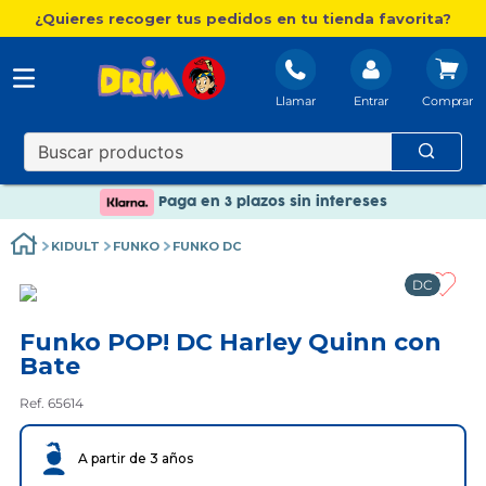
¿Quieres recoger tus pedidos en tu tienda favorita?
Llamar
Entrar
Nuevo catálogo Aire Libre
Envío gratis. A partir de 60€(excepto Baleares)
Paga en 3 plazos sin intereses
Nuevo catálogo Aire Libre
KIDULT
FUNKO
FUNKO DC
Paga en 3 plazos sin intereses
DC
Funko POP! DC Harley Quinn con
Bate
Ref. 65614
A partir de 3 años