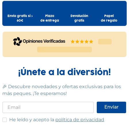
información para futuras
consultas. Las especificaciones,
colores y contenidos pueden
Comprar
Comprar
Envío gratis si >
Plazo
Devolución
Papel
variar respecto a los de la
60€
de entrega
gratis
de regalo
ilustración.
¡Únete a la diversión!
🎉 Descubre novedades y ofertas exclusivas para los
más peques. ¡Te esperamos!
Enviar
He leído y acepto las condiciones
He leído y acepto la
política de privacidad