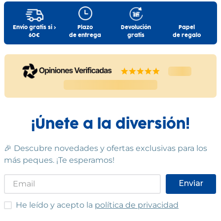
Información Adicional:
16
,
99
€
16
,
99
€
Instrucciones de uso y datos de contacto del fabricante
dentro del embalaje del producto. Si tienes dudas,
Comprar
Comprar
Envío gratis si >
Plazo
Devolución
Papel
contáctanos a
info@drim.es
60€
de entrega
gratis
de regalo
Cumple las normas europeas de
seguridad. Guarde esta información
para futuras consultas. Las
especificaciones, colores y contenidos
pueden variar respecto a los de la
ilustración.
¡Únete a la diversión!
🎉 Descubre novedades y ofertas exclusivas para los
más peques. ¡Te esperamos!
Enviar
He leído y acepto las condiciones
He leído y acepto la
política de privacidad