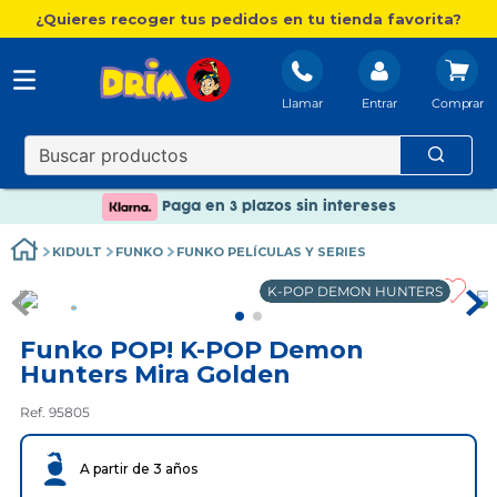
¿Quieres recoger tus pedidos en tu tienda favorita?
Llamar
Entrar
Nuevo catálogo Aire Libre
Envío gratis. A partir de 60€(excepto Baleares)
Paga en 3 plazos sin intereses
Nuevo catálogo Aire Libre
KIDULT
FUNKO
FUNKO PELÍCULAS Y SERIES
Paga en 3 plazos sin intereses
K-POP DEMON HUNTERS
Funko POP! K-POP Demon
Hunters Mira Golden
Ref. 95805
A partir de 3 años