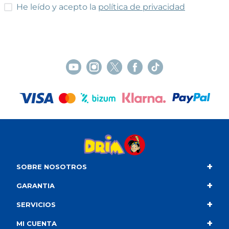
He leído y acepto las condiciones
He leído y acepto la
política de privacidad
+
SOBRE NOSOTROS
+
Contacto
GARANTIA
+
Quiénes somos
Condiciones de compra
SERVICIOS
+
Catálogo
Política de privacidad
Envío
MI CUENTA