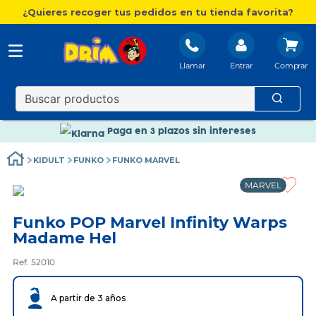
¿Quieres recoger tus pedidos en tu tienda favorita?
Llamar
Entrar
Nuevo catálogo Aire Libre
Envío gratis. A partir de 60€(excepto Baleares)
Paga en 3 plazos sin intereses
Nuevo catálogo Aire Libre
KIDULT
FUNKO
FUNKO MARVEL
Paga en 3 plazos sin intereses
MARVEL
Funko POP Marvel Infinity Warps
Madame Hel
Ref. 52010
A partir de 3 años