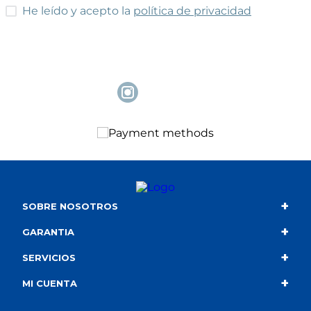
He leído y acepto las condiciones
He leído y acepto la
política de privacidad
+
SOBRE NOSOTROS
+
Contacto
GARANTIA
+
Quiénes somos
Condiciones de compra
SERVICIOS
+
Catálogo
Política de privacidad
Envío
MI CUENTA
Información corporativa
Política de cookies
Portes gratuitos
Mis compras