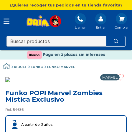
¿Quieres recoger tus pedidos en tu tienda favorita?
Llamar
Entrar
Nuevo catálogo Aire Libre
Envío gratis. A partir de 60€(excepto Baleares)
Paga en 3 plazos sin intereses
Nuevo catálogo Aire Libre
KIDULT
FUNKO
FUNKO MARVEL
Paga en 3 plazos sin intereses
MARVEL
Funko POP! Marvel Zombies
Mística Exclusivo
Ref. 54636
A partir de 3 años