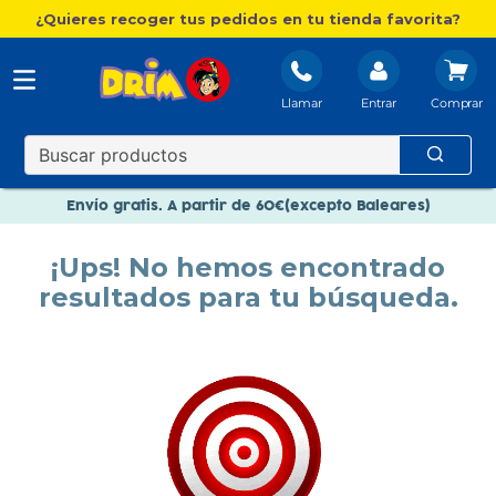
¿Quieres recoger tus pedidos en tu tienda favorita?
Llamar
Entrar
Nuevo catálogo Aire Libre
Envío gratis. A partir de 60€(excepto Baleares)
Paga en 3 plazos sin intereses
¡Ups! No hemos encontrado
Nuevo catálogo Aire Libre
resultados para tu búsqueda.
Paga en 3 plazos sin intereses