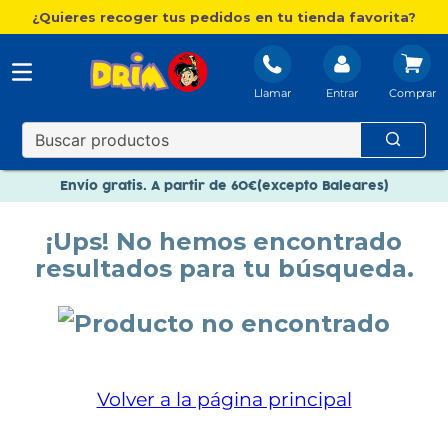
¿Quieres recoger tus pedidos en tu tienda favorita?
Llamar
Entrar
Nuevo catálogo Aire Libre
Envío gratis. A partir de 60€(excepto Baleares)
Paga en 3 plazos sin intereses
¡Ups! No hemos encontrado
Nuevo catálogo Aire Libre
resultados para tu búsqueda.
Paga en 3 plazos sin intereses
Volver a la página principal