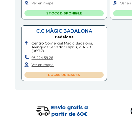
Ver en mapa
Ver e
STOCK DISPONIBLE
C.C MÀGIC BADALONA
Badalona
Centro Comercial Màgic Badalona,
Avinguda Salvador Espriu, 2, A12B
(
08917
)
93 224 59 26
Ver en mapa
POCAS UNIDADES
Envío gratis a
partir de 60€