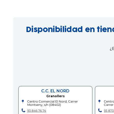
Disponibilidad en tie
¿E
C.C. EL NORD
Granollers
Centro Comercial El Nord, Carrer
Centro
Montseny, s/n
(
08402
)
Carrer 
93 846 76 74
93 873