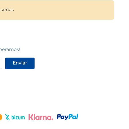
señas
speramos!
Enviar