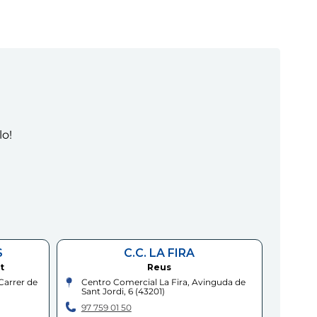
lo!
S
C.C. LA FIRA
t
Reus
Carrer de
Centro Comercial La Fira, Avinguda de
Sant Jordi, 6
(
43201
)
97 759 01 50