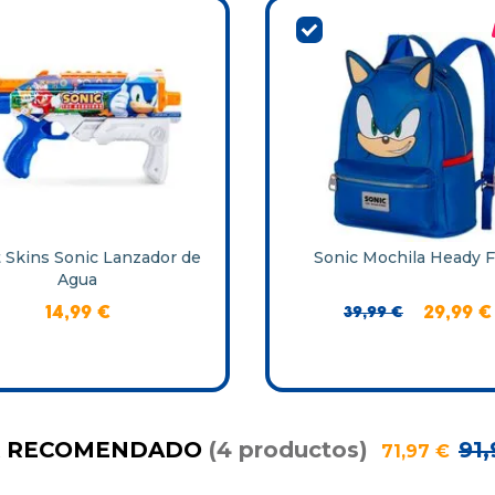
 Skins Sonic Lanzador de
Sonic Mochila Heady 
Agua
14
,
99
€
39
,
99
€
29
,
99
€
K RECOMENDADO
(
4
productos
)
91
,
71
,
97
€