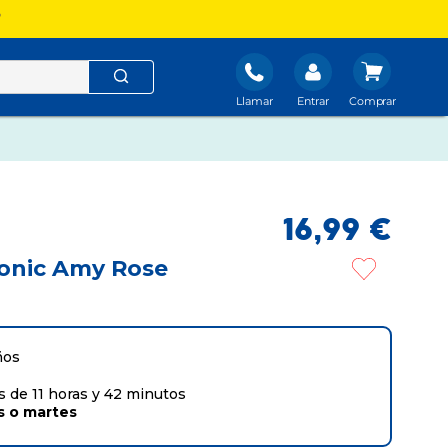
?
Llamar
Entrar
16
,
99
€
onic Amy Rose
ños
 de 11 horas y 42 minutos
s
o
martes