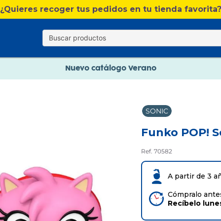
Nuevo catálogo Verano
¿Quieres recoger tus pedidos en tu tienda favorita
Envío gratis. A partir de 60€(excepto Baleares)
Paga en 3 plazos sin intereses
Nuevo catálogo Verano
Paga en 3 plazos sin intereses
SONIC
Funko POP! S
Ref. 70582
A partir de 3 a
Cómpralo antes
Recíbelo
lune