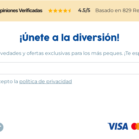
4.5
/5
Basado en
829
Re
¡Únete a la diversión!
vedades y ofertas exclusivas para los más peques. ¡Te e
to las condiciones
cepto la
política de privacidad