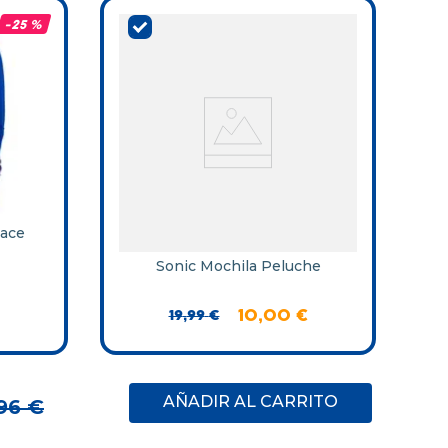
-
25 %
Face
Sonic Mochila Peluche
19
,
99
€
10
,
00
€
AÑADIR AL CARRITO
96
€