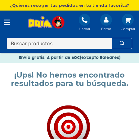
¿Quieres recoger tus pedidos en tu tienda favorita?
Llamar
Entrar
Nuevo catálogo Aire Libre
Envío gratis. A partir de 60€(excepto Baleares)
Paga en 3 plazos sin intereses
¡Ups! No hemos encontrado
Nuevo catálogo Aire Libre
resultados para tu búsqueda.
Paga en 3 plazos sin intereses