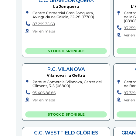
C.C. GRAN JONQUERA
La Jonquera
L'
Centro Comercial Gran Jonquera,
Centro
Avinguda de Galícia, 22-28
(
17700
)
de la G
(
0890
87 299 35 68
93 259 
Ver en mapa
Ver e
STOCK DISPONIBLE
P.C. VILANOVA
Vilanova i la Geltrú
Parque Comercial Vilanova, Carrer del
Centro
Climent, 3-5
(
08800
)
de Bar
93 406 86 86
93 729
Ver en mapa
Ver e
STOCK DISPONIBLE
C.C. WESTFIELD GLÒRIES
GRAN