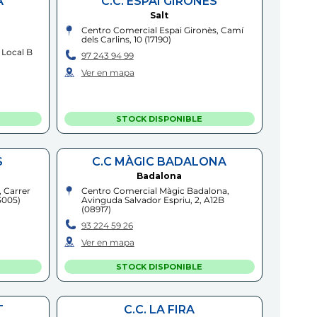
A
C.C. ESPAI GIRONÈS
Salt
Centro Comercial Espai Gironès, Camí
dels Carlins, 10
(
17190
)
 Local B
97 243 94 99
Ver en mapa
STOCK DISPONIBLE
S
C.C MÀGIC BADALONA
Badalona
 Carrer
Centro Comercial Màgic Badalona,
3005
)
Avinguda Salvador Espriu, 2, A12B
(
08917
)
93 224 59 26
Ver en mapa
STOCK DISPONIBLE
T
C.C. LA FIRA