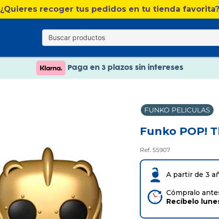
¿Quieres recoger tus pedidos en tu tienda favorita
Nuevo catálogo Verano
Envío gratis. A partir de 60€(excepto Baleares)
Paga en 3 plazos sin intereses
Nuevo catálogo Verano
FUNKO PELICULAS
Paga en 3 plazos sin intereses
Funko POP! T
Ref. 55907
A partir de 3 a
Cómpralo antes
Recíbelo
lune