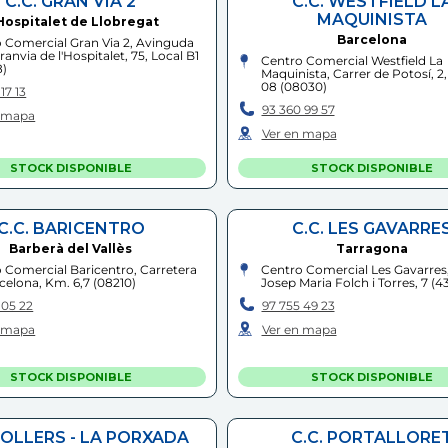
C.C. GRAN VIA 2
C.C. WESTFIELD L
MAQUINISTA
Hospitalet de Llobregat
Barcelona
 Comercial Gran Via 2, Avinguda
ranvia de l'Hospitalet, 75, Local B1
Centro Comercial Westfield La
8
)
Maquinista, Carrer de Potosí, 2,
08
(
08030
)
17 13
93 360 99 57
n mapa
Ver en mapa
STOCK DISPONIBLE
STOCK DISPONIBLE
C.C. BARICENTRO
C.C. LES GAVARRE
Barberà del Vallès
Tarragona
 Comercial Baricentro, Carretera
Centro Comercial Les Gavarres,
celona, Km. 6,7
(
08210
)
Josep Maria Folch i Torres, 7
(
4
 05 22
97 755 49 23
n mapa
Ver en mapa
STOCK DISPONIBLE
STOCK DISPONIBLE
OLLERS - LA PORXADA
C.C. PORTALLORE