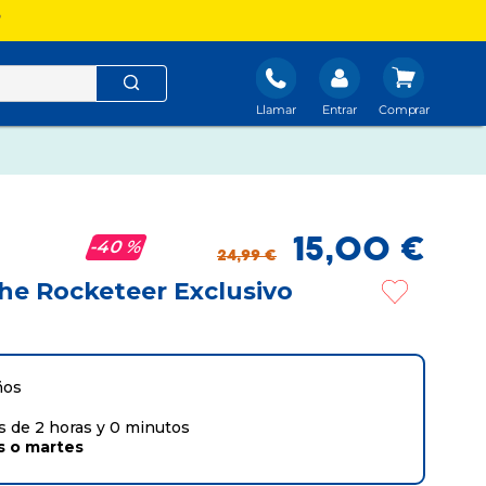
?
Llamar
Entrar
15
,
00
€
40 %
24
,
99
€
he Rocketeer Exclusivo
ños
 de 2 horas y 0 minutos
s
o
martes