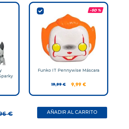
-
50 %
y
Funko IT Pennywise Máscara
Sparky
19
,
99
€
9
,
99
€
AÑADIR AL CARRITO
96
€