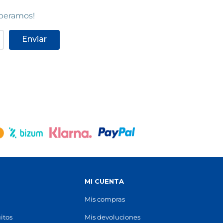
Ver en mapa
speramos!
POCAS UNIDADES
Enviar
MANRESA
Manresa
, Carrer
Centro Comercial Carrefour Planet,
)
Carrer de Alvar Aalto, s/n
(
08240
)
93 873 25 35
Ver en mapa
POCAS UNIDADES
BARCELONA - GRAN DE GRÀCIA
Barcelona
S
MI CUENTA
rrer del
Carrer Gran de Gràcia, 183, 185
(
08012
)
93 218 68 60
Mis compras
Ver en mapa
itos
Mis devoluciones