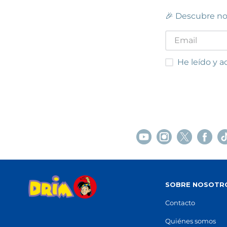
93 805 15 98
Ver e
🎉 Descubre no
Ver en mapa
POCAS UNIDADES
He leído y acep
He leído y a
C.C VILAMARINA
Viladecans
Centro Comercial Vilamarina, Avinguda
Carrer 
del Segle XXI, 6
(
08840
)
97 766
93 647 68 49
Ver e
Ver en mapa
POCAS UNIDADES
FIGUERES
Vilatenim
SOBRE NOSOTR
Avinguda de Roses, 75
(
17484
)
Carrer 
97 250 52 61
93 661 
Contacto
Ver en mapa
Ver e
Quiénes somos