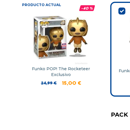
PRODUCTO ACTUAL
-
40 %
Funko POP! The Rocketeer
Funko
Exclusivo
24
,
99
€
15
,
00
€
PACK