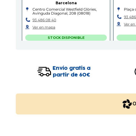
Barcelona
Centro Comercial Westfield Glòries,
Plaça 
Avinguda Diagonal, 208
(
08018
)
93 486
93 486 08 40
Ver e
Ver en mapa
STOCK DISPONIBLE
C.C. L'ILLA DIAGONAL
Barcelona
L'
Envío gratis a
Centro Comercial L'Illa Diagonal,
Carrer
Avinguda Diagonal, 545
(
08029
)
(
0890
partir de 60€
93 541 85 83
93 448
Ver en mapa
Ver e
STOCK DISPONIBLE
IGUALADA - LES COMES
B
Igualada
Polígon Industrial les Comes, Carrer de
Carrer
Lecco, 3
(
08700
)
93 421 