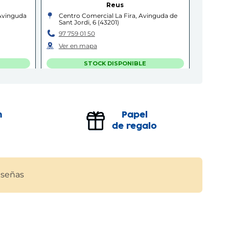
Reus
 Avinguda
Centro Comercial La Fira, Avinguda de
Sant Jordi, 6
(
43201
)
97 759 01 50
Ver en mapa
STOCK DISPONIBLE
MOLLET - GALLECS
Mollet del Vallès
n
Papel
Carrer de Francesc Ferrer i Guàrdia, 30-
32
(
08100
)
de regalo
93 579 47 28
Ver en mapa
POCAS UNIDADES
señas
T
REUS
Reus
Carrer
Carrer Sant Joan, 36
(
43202
)
97 731 99 12