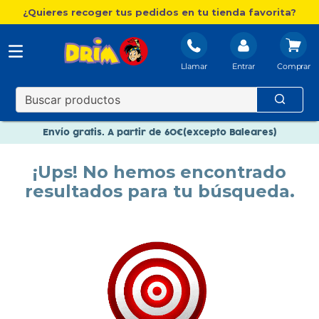
¿Quieres recoger tus pedidos en tu tienda favorita?
Llamar
Entrar
Nuevo catálogo Aire Libre
Envío gratis. A partir de 60€(excepto Baleares)
Paga en 3 plazos sin intereses
¡Ups! No hemos encontrado
Nuevo catálogo Aire Libre
resultados para tu búsqueda.
Paga en 3 plazos sin intereses