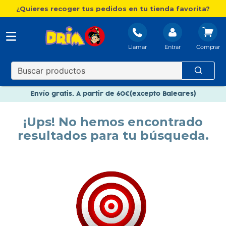
¿Quieres recoger tus pedidos en tu tienda favorita?
Llamar
Entrar
Nuevo catálogo Aire Libre
Envío gratis. A partir de 60€(excepto Baleares)
Paga en 3 plazos sin intereses
¡Ups! No hemos encontrado
Nuevo catálogo Aire Libre
resultados para tu búsqueda.
Paga en 3 plazos sin intereses