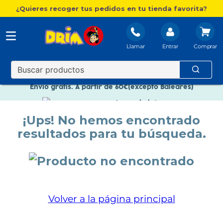
¿Quieres recoger tus pedidos en tu tienda favorita?
Llamar
Entrar
Nuevo catálogo Aire Libre
Envío gratis. A partir de 60€(excepto Baleares)
Paga en 3 plazos sin intereses
¡Ups! No hemos encontrado
Nuevo catálogo Aire Libre
resultados para tu búsqueda.
Paga en 3 plazos sin intereses
Volver a la página principal