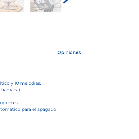
Opiniones
ico y 10 melodías.
o hamaca)
juguetes
utomático para el apagado