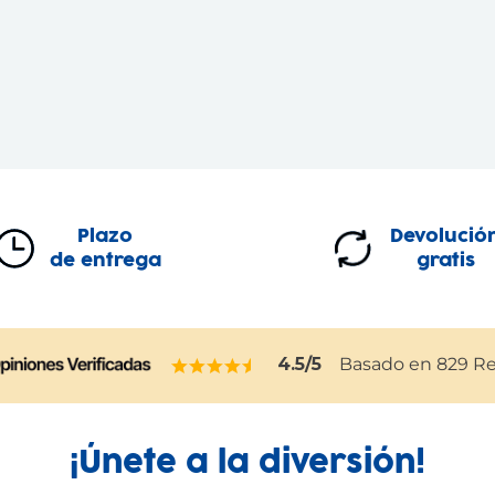
Plazo
Devolució
de entrega
gratis
4.5
/5
Basado en
829
Re
¡Únete a la diversión!