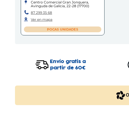
Centro Comercial Gran Jonquera,
Avinguda de Galícia, 22-28
(
17700
)
87 299 35 68
Ver en mapa
POCAS UNIDADES
Envío gratis a
partir de 60€