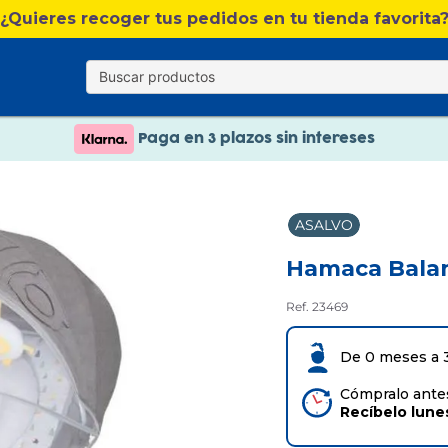
¿Quieres recoger tus pedidos en tu tienda favorita
Nuevo catálogo Verano
Envío gratis. A partir de 60€(excepto Baleares)
Paga en 3 plazos sin intereses
Nuevo catálogo Verano
ASALVO
Paga en 3 plazos sin intereses
Hamaca Balan
Ref. 23469
De 0 meses a 
Cómpralo antes
Recíbelo
lune