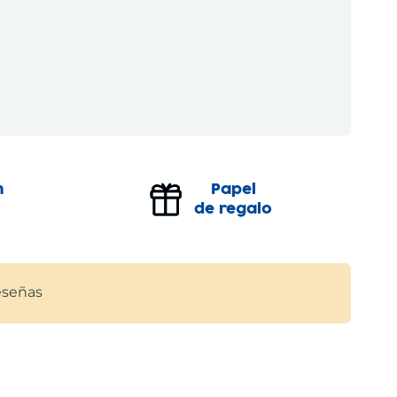
n
Papel
de regalo
señas