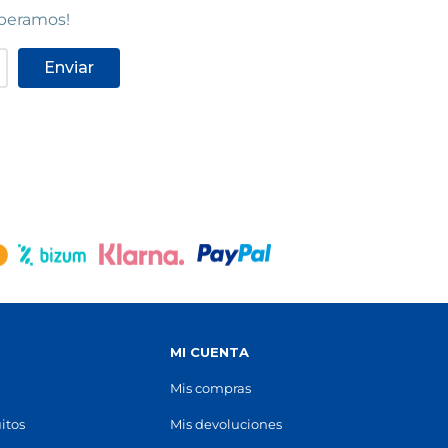
speramos!
Enviar
S
MI CUENTA
Mis compras
itos
Mis devoluciones