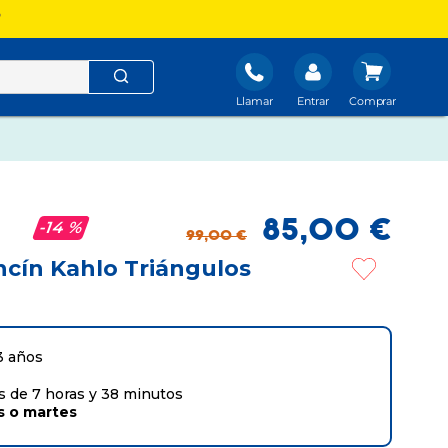
?
Llamar
Entrar
85
,
00
€
14 %
99
,
00
€
cín Kahlo Triángulos
3 años
 de 7 horas y 38 minutos
s
o
martes