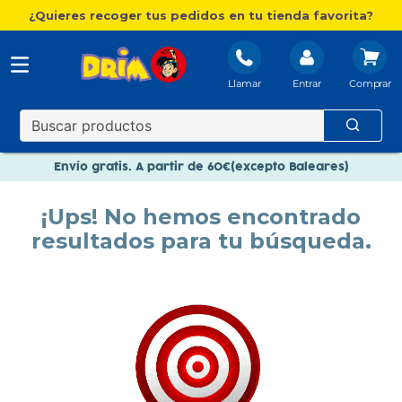
¿Quieres recoger tus pedidos en tu tienda favorita?
Llamar
Entrar
Nuevo catálogo Aire Libre
Envío gratis. A partir de 60€(excepto Baleares)
Paga en 3 plazos sin intereses
¡Ups! No hemos encontrado
Nuevo catálogo Aire Libre
resultados para tu búsqueda.
Paga en 3 plazos sin intereses