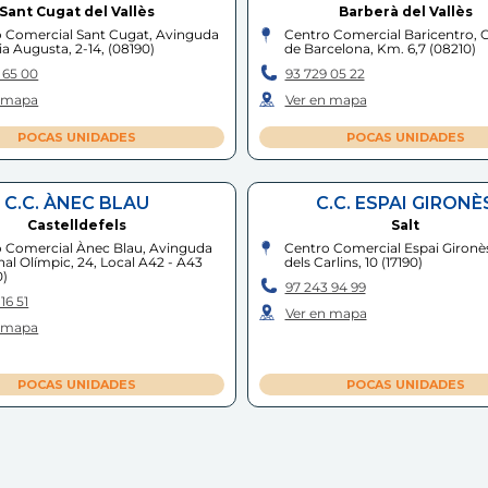
Sant Cugat del Vallès
Barberà del Vallès
 Comercial Sant Cugat, Avinguda
Centro Comercial Baricentro, 
ia Augusta, 2-14,
(
08190
)
de Barcelona, Km. 6,7
(
08210
)
 65 00
93 729 05 22
n mapa
Ver en mapa
POCAS UNIDADES
POCAS UNIDADES
C.C. ÀNEC BLAU
C.C. ESPAI GIRONÈ
Castelldefels
Salt
 Comercial Ànec Blau, Avinguda
Centro Comercial Espai Gironè
nal Olímpic, 24, Local A42 - A43
dels Carlins, 10
(
17190
)
0
)
97 243 94 99
16 51
Ver en mapa
n mapa
POCAS UNIDADES
POCAS UNIDADES