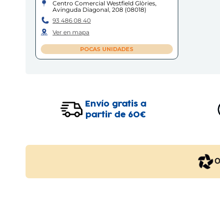
Centro Comercial Westfield Glòries,
Avinguda Diagonal, 208
(
08018
)
93 486 08 40
Ver en mapa
POCAS UNIDADES
Envío gratis a
partir de 60€