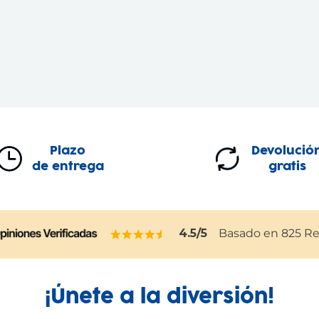
Plazo
Devolució
de entrega
gratis
4.5
/5
Basado en
825
Re
¡Únete a la diversión!