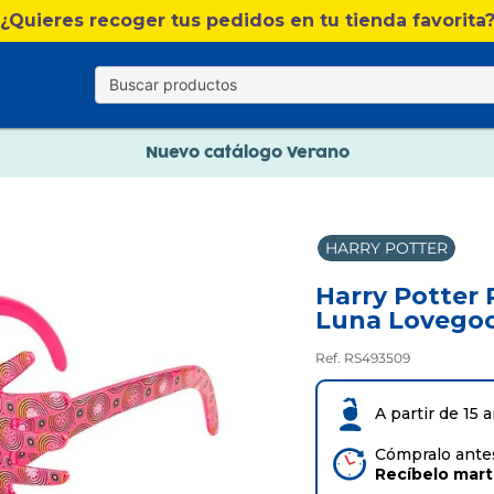
Nuevo catálogo Verano
¿Quieres recoger tus pedidos en tu tienda favorita
Envío gratis. A partir de 60€(excepto Baleares)
Paga en 3 plazos sin intereses
Nuevo catálogo Verano
Paga en 3 plazos sin intereses
HARRY POTTER
Harry Potter 
Luna Lovego
Ref. RS493509
A partir de 15 
Cómpralo antes
Recíbelo
mar