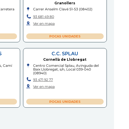
Granollers
Carretera
Carrer Anselm Clavé 51-53
(
08402
)
93 681 49 80
Ver en mapa
POCAS UNIDADES
S
C.C. SPLAU
Cornellà de Llobregat
s, Camí
Centro Comercial Splau, Avinguda del
Baix Llobregat, s/n, Local 039-040
(
08940
)
93 471 92 77
Ver en mapa
POCAS UNIDADES