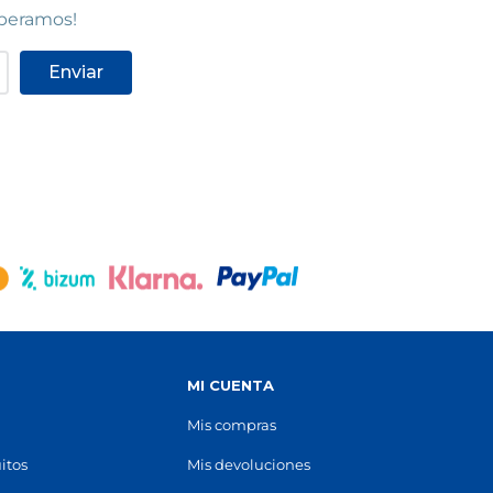
speramos!
Enviar
S
MI CUENTA
Mis compras
itos
Mis devoluciones