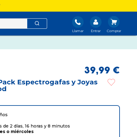
?
Llamar
Entrar
39
,
99
€
Pack Espectrogafas y Joyas
od
años
 de 2 días, 16 horas y 8 minutos
tes
o
miércoles