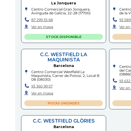
La Jonquera
Centro Comercial Gran Jonquera,
Centro
Avinguda de Galícia, 22-28
(
17700
)
de la V
87 299 35 68
93 589
Ver en mapa
Ver e
STOCK DISPONIBLE
C.C. WESTFIELD LA
MAQUINISTA
Barcelona
Centro
del Ca
Centro Comercial Westfield La
(
0886
Maquinista, Carrer de Potosí, 2, Local B
08
(
08030
)
93 632 
93 360 99 57
Ver e
Ver en mapa
POCAS UNIDADES
C.C. WESTFIELD GLÒRIES
Barcelona