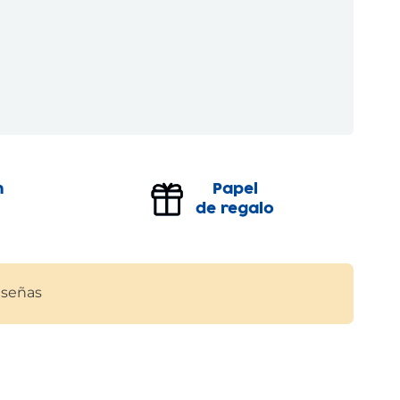
n
Papel
de regalo
señas