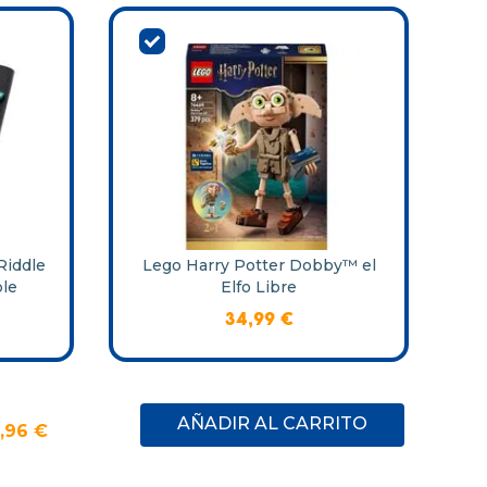
Riddle
Lego Harry Potter Dobby™ el
ble
Elfo Libre
34
,
99
€
AÑADIR AL CARRITO
,
96
€