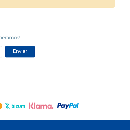
speramos!
Enviar