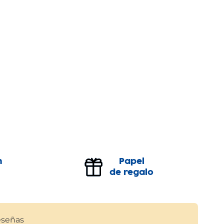
n
Papel
de regalo
señas