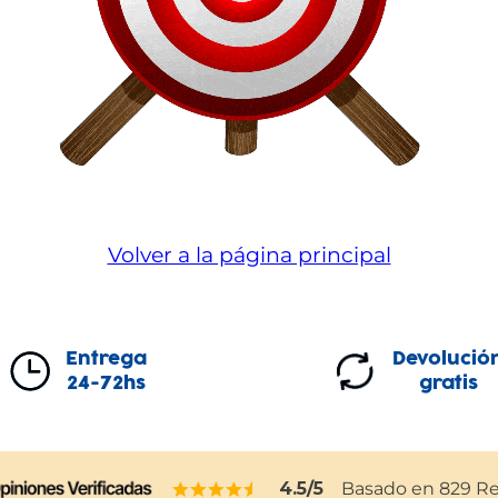
Volver a la página principal
Entrega
Devolució
24-72hs
gratis
4.5
/5
Basado en
829
Re