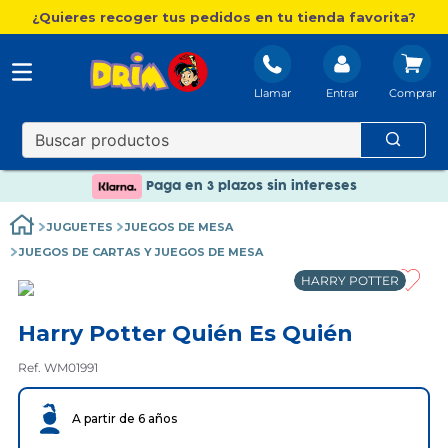
¿Quieres recoger tus pedidos en tu tienda favorita?
Llamar
Entrar
Nuevo catálogo Aire Libre
Envío gratis. A partir de 60€(excepto Baleares)
Paga en 3 plazos sin intereses
Nuevo catálogo Aire Libre
JUGUETES
JUEGOS DE MESA
Paga en 3 plazos sin intereses
JUEGOS DE CARTAS Y JUEGOS DE MESA
HARRY POTTER
Harry Potter Quién Es Quién
Ref. WM01991
A partir de 6 años