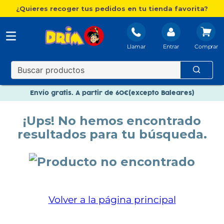
¿Quieres recoger tus pedidos en tu tienda favorita?
Llamar
Entrar
Nuevo catálogo Aire Libre
Envío gratis. A partir de 60€(excepto Baleares)
Paga en 3 plazos sin intereses
¡Ups! No hemos encontrado
Nuevo catálogo Aire Libre
resultados para tu búsqueda.
Paga en 3 plazos sin intereses
Volver a la página principal