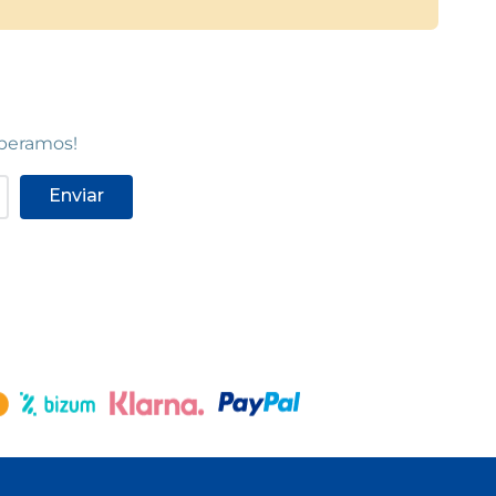
speramos!
Enviar