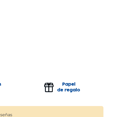
n
Papel
de regalo
señas