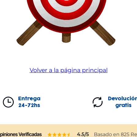
Volver a la página principal
Entrega
Devolució
24-72hs
gratis
4.5
/5
Basado en
825
Re