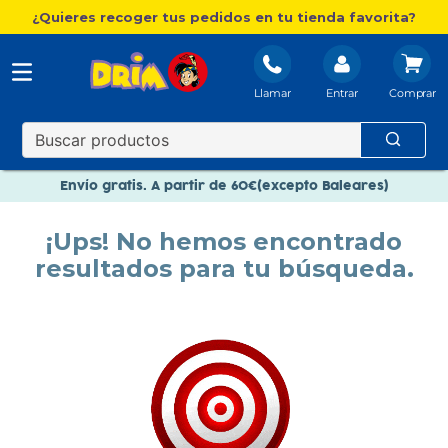
¿Quieres recoger tus pedidos en tu tienda favorita?
Llamar
Entrar
Nuevo catálogo Aire Libre
Envío gratis. A partir de 60€(excepto Baleares)
Paga en 3 plazos sin intereses
¡Ups! No hemos encontrado
Nuevo catálogo Aire Libre
resultados para tu búsqueda.
Paga en 3 plazos sin intereses