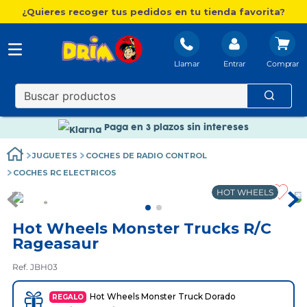
¿Quieres recoger tus pedidos en tu tienda favorita?
Llamar
Entrar
Nuevo catálogo Aire Libre
Envío gratis. A partir de 60€(excepto Baleares)
Paga en 3 plazos sin intereses
Nuevo catálogo Aire Libre
JUGUETES
COCHES DE RADIO CONTROL
Paga en 3 plazos sin intereses
COCHES RC ELECTRICOS
HOT WHEELS
Hot Wheels Monster Trucks R/C
Rageasaur
Ref. JBH03
Hot Wheels Monster Truck Dorado
REGALO