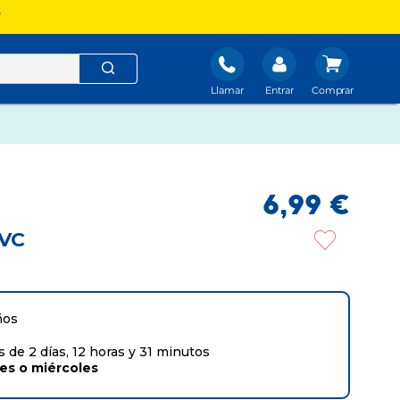
?
Llamar
Entrar
6
,
99
€
PVC
ños
 de 2 días, 12 horas y 31 minutos
tes
o
miércoles