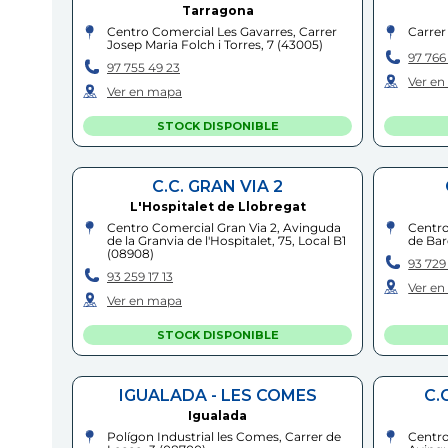
Tarragona
Centro Comercial Les Gavarres, Carrer
Carrer 
Josep Maria Folch i Torres, 7
(
43005
)
97 766
97 755 49 23
Ver e
Ver en mapa
STOCK DISPONIBLE
C.C. GRAN VIA 2
L'Hospitalet de Llobregat
Centro Comercial Gran Via 2, Avinguda
Centro
de la Granvia de l'Hospitalet, 75, Local B1
de Bar
(
08908
)
93 729
93 259 17 13
Ver e
Ver en mapa
STOCK DISPONIBLE
IGUALADA - LES COMES
C.
Igualada
Polígon Industrial les Comes, Carrer de
Centro