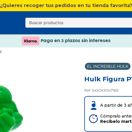
¿Quieres recoger tus pedidos en tu tienda favorita
Nuevo catálogo Verano
Envío gratis. A partir de 60€(excepto Baleares)
Paga en 3 plazos sin intereses
Nuevo catálogo Verano
C
Paga en 3 plazos sin intereses
EL INCREIBLE HULK
Hulk Figura 
Ref. 545DKR347169
A partir de 3 a
Cómpralo antes
Recíbelo
mar