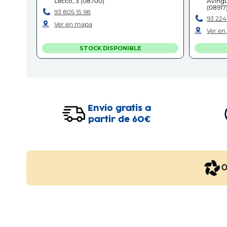
Lecco, 3
(
08700
)
Avingu
(
08917
93 805 15 98
93 224
Ver en mapa
Ver e
STOCK DISPONIBLE
LLEIDA
Lleida
Avinguda de Barcelona, 37-41
(
25001
)
Avingu
Envío gratis a
97 320 68 68
97 250
partir de 60€
Ver en mapa
Ver e
STOCK DISPONIBLE
MOLLET - FIVELLER
Mollet del Vallès
Rambla Fiveller, 5
(
08100
)
Centro
Olof P
93 593 03 31
93 497
Ver en mapa