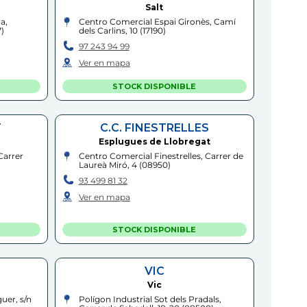
Salt
a,
Centro Comercial Espai Gironès, Camí
7
)
dels Carlins, 10
(
17190
)
97 243 94 99
Ver en mapa
STOCK DISPONIBLE
T
C.C. FINESTRELLES
Esplugues de Llobregat
Carrer
Centro Comercial Finestrelles, Carrer de
Laureà Miró, 4
(
08950
)
93 499 81 32
Ver en mapa
STOCK DISPONIBLE
VIC
Vic
uer, s/n
Polígon Industrial Sot dels Pradals,