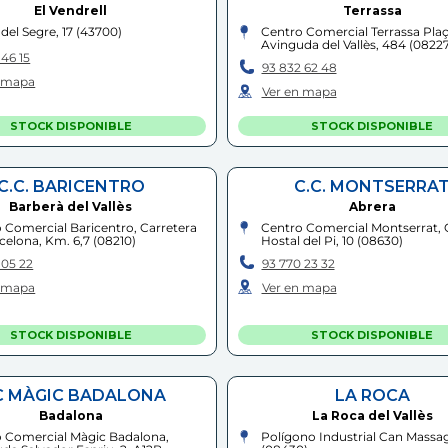
El Vendrell
Terrassa
del Segre, 17
(
43700
)
Centro Comercial Terrassa Plaç
Avinguda del Vallès, 484
(
0822
 46 15
93 832 62 48
n mapa
Ver en mapa
STOCK DISPONIBLE
STOCK DISPONIBLE
C.C. BARICENTRO
C.C. MONTSERRA
Barberà del Vallès
Abrera
 Comercial Baricentro, Carretera
Centro Comercial Montserrat, 
celona, Km. 6,7
(
08210
)
Hostal del Pi, 10
(
08630
)
 05 22
93 770 23 32
n mapa
Ver en mapa
STOCK DISPONIBLE
STOCK DISPONIBLE
C MÀGIC BADALONA
LA ROCA
Badalona
La Roca del Vallès
 Comercial Màgic Badalona,
Polígono Industrial Can Massag