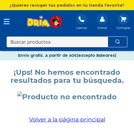
¿Quieres recoger tus pedidos en tu tienda favorita?
Llamar
Entrar
Nuevo catálogo Aire Libre
Envío gratis. A partir de 60€(excepto Baleares)
Paga en 3 plazos sin intereses
¡Ups! No hemos encontrado
Nuevo catálogo Aire Libre
resultados para tu búsqueda.
Paga en 3 plazos sin intereses
Volver a la página principal