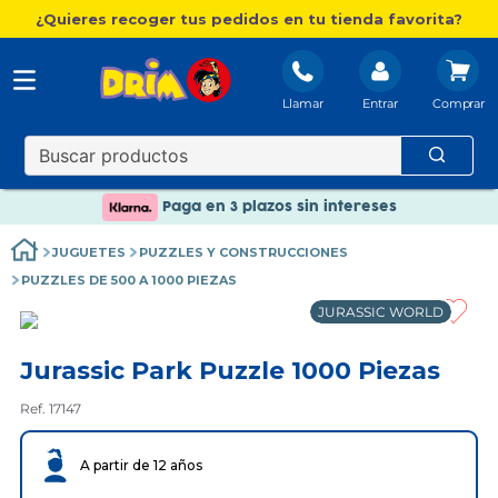
¿Quieres recoger tus pedidos en tu tienda favorita?
Llamar
Entrar
Nuevo catálogo Aire Libre
Envío gratis. A partir de 60€(excepto Baleares)
Paga en 3 plazos sin intereses
Nuevo catálogo Aire Libre
JUGUETES
PUZZLES Y CONSTRUCCIONES
Paga en 3 plazos sin intereses
PUZZLES DE 500 A 1000 PIEZAS
JURASSIC WORLD
Jurassic Park Puzzle 1000 Piezas
Ref. 17147
A partir de 12 años