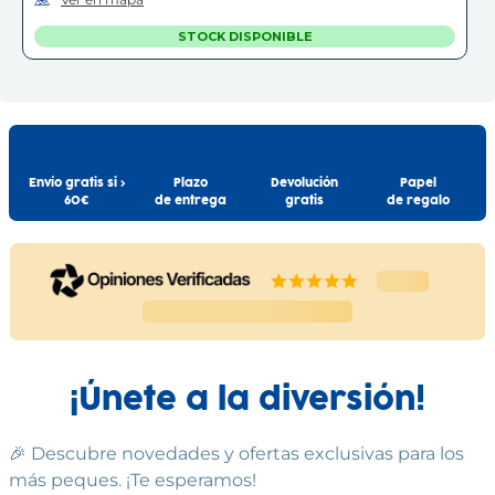
STOCK DISPONIBLE
TERRASSA - FONT VELLA
Terrassa
Carrer de la Font Vella, 75-77
(
08221
)
93 783 08 37
Envío gratis si >
Plazo
Devolución
Papel
60€
de entrega
gratis
de regalo
Ver en mapa
STOCK DISPONIBLE
C.C. SPLAU
Cornellà de Llobregat
Centro Comercial Splau, Avinguda del Baix Llobregat, s/n,
Local 039-040
(
08940
)
93 471 92 77
¡Únete a la diversión!
Ver en mapa
🎉 Descubre novedades y ofertas exclusivas para los
STOCK DISPONIBLE
más peques. ¡Te esperamos!