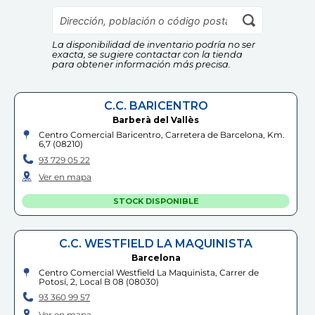
Información Adicional:
12
,
99
€
17
,
99
€
Instrucciones de uso y datos de contacto del fabricante
dentro del embalaje del producto. Si tienes dudas,
contáctanos a
info@drim.es
La disponibilidad de inventario podría no ser
Comprar
Comprar
exacta, se sugiere contactar con la tienda
para obtener información más precisa.
Cumple las normas europeas de
seguridad. Guarde esta información
para futuras consultas. Las
C.C. BARICENTRO
especificaciones, colores y contenidos
pueden variar respecto a los de la
Barberà del Vallès
ilustración.
Centro Comercial Baricentro, Carretera de Barcelona, Km.
6,7
(
08210
)
93 729 05 22
Ver en mapa
STOCK DISPONIBLE
C.C. WESTFIELD LA MAQUINISTA
Barcelona
Centro Comercial Westfield La Maquinista, Carrer de
Potosí, 2, Local B 08
(
08030
)
93 360 99 57
Ver en mapa