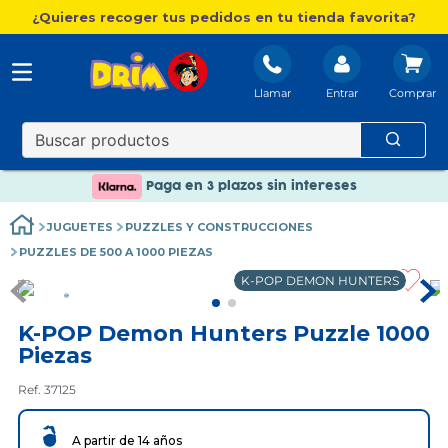
¿Quieres recoger tus pedidos en tu tienda favorita?
Llamar
Entrar
Nuevo catálogo Aire Libre
Envío gratis. A partir de 60€(excepto Baleares)
Paga en 3 plazos sin intereses
Nuevo catálogo Aire Libre
JUGUETES
PUZZLES Y CONSTRUCCIONES
Paga en 3 plazos sin intereses
PUZZLES DE 500 A 1000 PIEZAS
K-POP DEMON HUNTERS
K-POP Demon Hunters Puzzle 1000
Piezas
Ref. 37125
A partir de 14 años