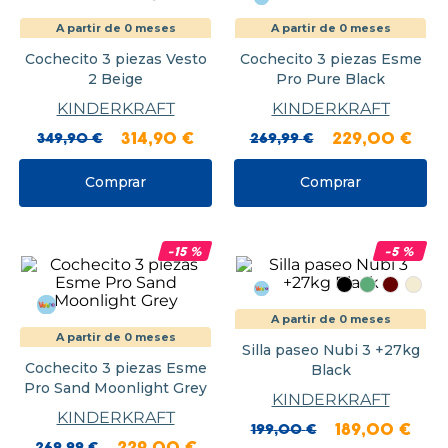
A partir de 0 meses
A partir de 0 meses
Cochecito 3 piezas Vesto
Cochecito 3 piezas Esme
2 Beige
Pro Pure Black
KINDERKRAFT
KINDERKRAFT
349
,
90
€
314
,
90
€
269
,
99
€
229
,
00
€
Comprar
Comprar
-
15
%
-
5
%
A partir de 0 meses
A partir de 0 meses
Silla paseo Nubi 3 +27kg
Cochecito 3 piezas Esme
Black
Pro Sand Moonlight Grey
KINDERKRAFT
KINDERKRAFT
199
,
00
€
189
,
00
€
269
,
99
€
229
,
00
€