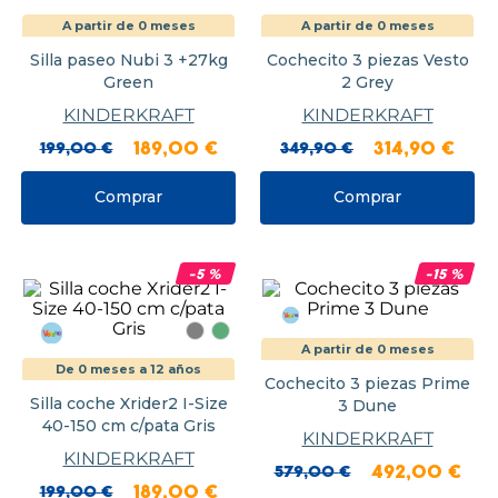
A partir de 0 meses
A partir de 0 meses
Silla paseo Nubi 3 +27kg
Cochecito 3 piezas Vesto
Green
2 Grey
KINDERKRAFT
KINDERKRAFT
199
,
00
€
189
,
00
€
349
,
90
€
314
,
90
€
Comprar
Comprar
-
5
%
-
15
%
A partir de 0 meses
De 0 meses a 12 años
Cochecito 3 piezas Prime
Silla coche Xrider2 I-Size
3 Dune
40-150 cm c/pata Gris
KINDERKRAFT
KINDERKRAFT
579
,
00
€
492
,
00
€
199
,
00
€
189
,
00
€