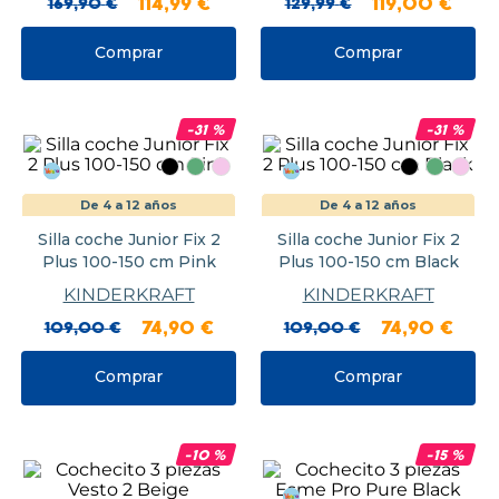
169
,
90
€
114
,
99
€
129
,
99
€
119
,
00
€
Comprar
Comprar
-
31
%
-
31
%
De 4 a 12 años
De 4 a 12 años
Silla coche Junior Fix 2
Silla coche Junior Fix 2
Plus 100-150 cm Pink
Plus 100-150 cm Black
KINDERKRAFT
KINDERKRAFT
109
,
00
€
74
,
90
€
109
,
00
€
74
,
90
€
Comprar
Comprar
-
10
%
-
15
%