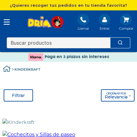
¿Quieres recoger tus pedidos en tu tienda favorita?
Llamar
Entrar
Nuevo catálogo Aire Libre
Envío gratis. A partir de 60€(excepto Baleares)
Paga en 3 plazos sin intereses
Nuevo catálogo Aire Libre
KINDERKRAFT
Paga en 3 plazos sin intereses
ORDENAR POR
Filtrar
Relevancia