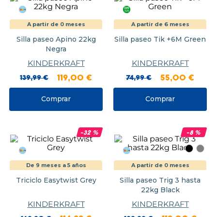
A partir de 0 meses
A partir de 6 meses
Silla paseo Apino 22kg
Silla paseo Tik +6M Green
Negra
KINDERKRAFT
KINDERKRAFT
139
,
99
€
119
,
00
€
74
,
99
€
55
,
00
€
Comprar
Comprar
-
32
%
-
8
%
De 9 meses a 5 años
A partir de 0 meses
Triciclo Easytwist Grey
Silla paseo Trig 3 hasta
22kg Black
KINDERKRAFT
KINDERKRAFT