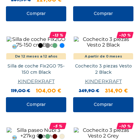
Comprar
Comprar
-
13
%
-
10
%
De 12 meses a 12 años
A partir de 0 meses
Silla de coche Fix2GO 75-
Cochecito 3 piezas Vesto
150 cm Black
2 Black
KINDERKRAFT
KINDERKRAFT
119
,
00
€
104
,
00
€
349
,
90
€
314
,
90
€
Comprar
Comprar
-
5
%
-
10
%