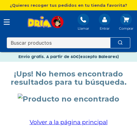
¿Quieres recoger tus pedidos en tu tienda favorita?
Llamar
Entrar
Nuevo catálogo Aire Libre
Envío gratis. A partir de 60€(excepto Baleares)
Paga en 3 plazos sin intereses
¡Ups! No hemos encontrado
Nuevo catálogo Aire Libre
resultados para tu búsqueda.
Paga en 3 plazos sin intereses
Volver a la página principal