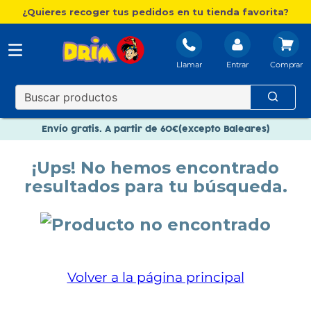
¿Quieres recoger tus pedidos en tu tienda favorita?
Llamar
Entrar
Nuevo catálogo Aire Libre
Envío gratis. A partir de 60€(excepto Baleares)
Paga en 3 plazos sin intereses
¡Ups! No hemos encontrado
Nuevo catálogo Aire Libre
resultados para tu búsqueda.
Paga en 3 plazos sin intereses
Volver a la página principal