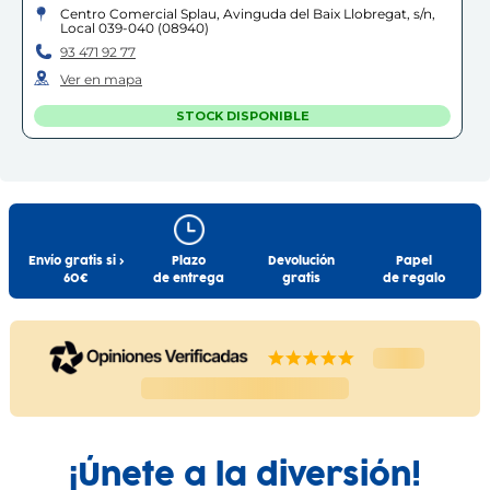
Centro Comercial Splau, Avinguda del Baix Llobregat, s/n,
Local 039-040
(
08940
)
93 471 92 77
Ver en mapa
STOCK DISPONIBLE
OLOT
Olot
Carrer Pere Llosas, 9
(
17800
)
97 226 94 15
Envío gratis si >
Plazo
Devolución
Papel
60€
de entrega
gratis
de regalo
Ver en mapa
STOCK DISPONIBLE
C.C. GRAN JONQUERA
La Jonquera
Centro Comercial Gran Jonquera, Avinguda de Galícia, 22-
28
(
17700
)
87 299 35 68
¡Únete a la diversión!