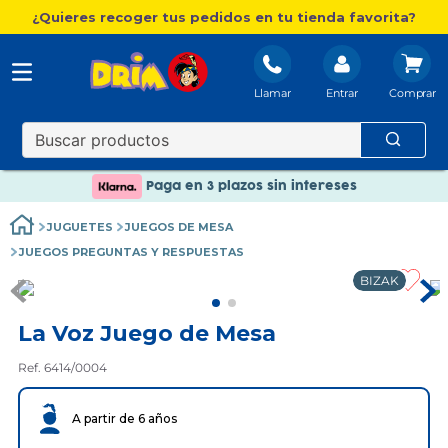
¿Quieres recoger tus pedidos en tu tienda favorita?
Llamar
Entrar
Nuevo catálogo Aire Libre
Envío gratis. A partir de 60€(excepto Baleares)
Paga en 3 plazos sin intereses
Nuevo catálogo Aire Libre
JUGUETES
JUEGOS DE MESA
Paga en 3 plazos sin intereses
JUEGOS PREGUNTAS Y RESPUESTAS
BIZAK
La Voz Juego de Mesa
Ref. 6414/0004
A partir de 6 años