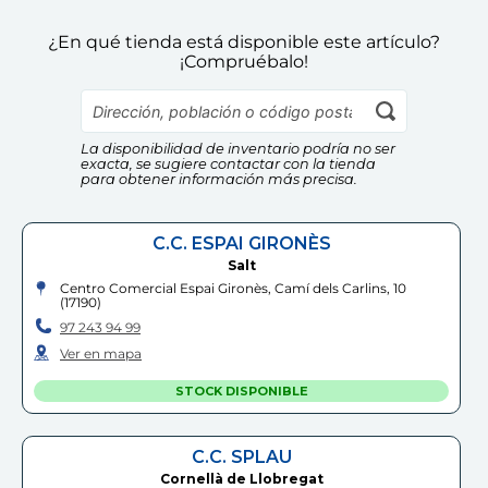
Pictionary Juego Mesa
Hitster 100% en Español
Email:sat@bizak.es
¿En qué tienda está disponible este artículo?
Información Adicional:
¡Compruébalo!
MATTEL
DISET
Instrucciones de uso y datos de contacto del fabricante
20
,
99
€
24
,
99
€
dentro del embalaje del producto. Si tienes dudas,
contáctanos a
info@drim.es
Comprar
Comprar
La disponibilidad de inventario podría no ser
exacta, se sugiere contactar con la tienda
Cumple las normas europeas de
para obtener información más precisa.
seguridad. Guarde esta información
para futuras consultas. Las
especificaciones, colores y contenidos
C.C. ESPAI GIRONÈS
pueden variar respecto a los de la
ilustración.
Salt
Centro Comercial Espai Gironès, Camí dels Carlins, 10
(
17190
)
97 243 94 99
Ver en mapa
STOCK DISPONIBLE
C.C. SPLAU
Cornellà de Llobregat