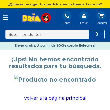
¿Quieres recoger tus pedidos en tu tienda favorita?
Llamar
Entrar
Nuevo catálogo Aire Libre
Envío gratis. A partir de 60€(excepto Baleares)
Paga en 3 plazos sin intereses
¡Ups! No hemos encontrado
Nuevo catálogo Aire Libre
resultados para tu búsqueda.
Paga en 3 plazos sin intereses
Volver a la página principal