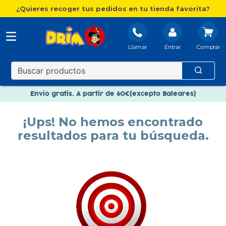
¿Quieres recoger tus pedidos en tu tienda favorita?
Llamar
Entrar
Nuevo catálogo Aire Libre
Envío gratis. A partir de 60€(excepto Baleares)
Paga en 3 plazos sin intereses
¡Ups! No hemos encontrado
Nuevo catálogo Aire Libre
resultados para tu búsqueda.
Paga en 3 plazos sin intereses