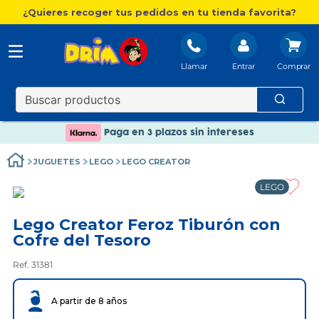
¿Quieres recoger tus pedidos en tu tienda favorita?
Llamar
Entrar
Nuevo catálogo Aire Libre
Envío gratis. A partir de 60€(excepto Baleares)
Paga en 3 plazos sin intereses
Nuevo catálogo Aire Libre
JUGUETES
LEGO
LEGO CREATOR
Paga en 3 plazos sin intereses
LEGO
Lego Creator Feroz Tiburón con
Cofre del Tesoro
Ref. 31381
A partir de 8 años