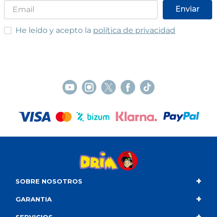
Enviar
He leído y acepto las condiciones
He leído y acepto la
política de privacidad
+
SOBRE NOSOTROS
+
Contacto
GARANTIA
Quiénes somos
Condiciones de compra