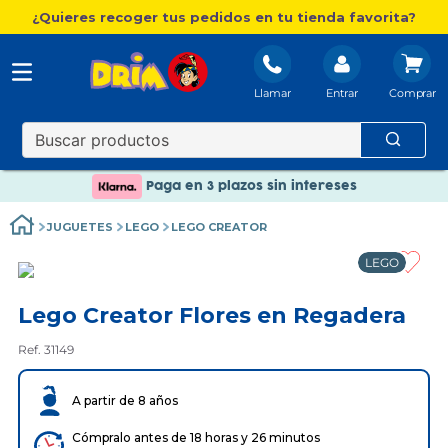
¿Quieres recoger tus pedidos en tu tienda favorita?
Llamar
Entrar
Nuevo catálogo Aire Libre
Envío gratis. A partir de 60€(excepto Baleares)
Paga en 3 plazos sin intereses
Nuevo catálogo Aire Libre
JUGUETES
LEGO
LEGO CREATOR
Paga en 3 plazos sin intereses
LEGO
Lego Creator Flores en Regadera
Ref. 31149
A partir de 8 años
Cómpralo antes de 18 horas y 26 minutos