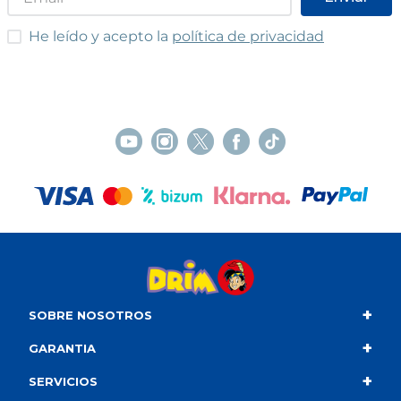
He leído y acepto las condiciones
He leído y acepto la
política de privacidad
+
SOBRE NOSOTROS
+
Contacto
GARANTIA
+
Quiénes somos
Condiciones de compra
SERVICIOS