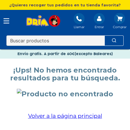
¿Quieres recoger tus pedidos en tu tienda favorita?
Llamar
Entrar
Nuevo catálogo Aire Libre
Envío gratis. A partir de 60€(excepto Baleares)
Paga en 3 plazos sin intereses
¡Ups! No hemos encontrado
Nuevo catálogo Aire Libre
resultados para tu búsqueda.
Paga en 3 plazos sin intereses
Volver a la página principal